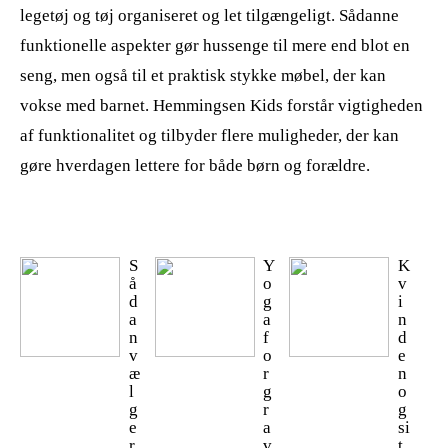
legetøj og tøj organiseret og let tilgængeligt. Sådanne
funktionelle aspekter gør hussenge til mere end blot en
seng, men også til et praktisk stykke møbel, der kan
vokse med barnet. Hemmingsen Kids forstår vigtigheden
af funktionalitet og tilbyder flere muligheder, der kan
gøre hverdagen lettere for både børn og forældre.
S
Y
K
å
o
v
d
g
i
a
a
n
n
f
d
v
o
e
æ
r
n
l
g
o
g
r
g
e
a
si
r
v
t