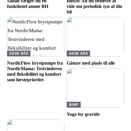
Sådan vælger du en
Bilsyn: Alt du behøver at
funktionel amme BH
vide om periodisk syn af din
bil
GODE RÅD
GODE RÅD
NordicFlow brystpumpe fra
Gåture med plads til alle
NordicMama: Testvinderen
med fleksibilitet og komfort
som førsteprioritet
BABY
Yoga for gravide