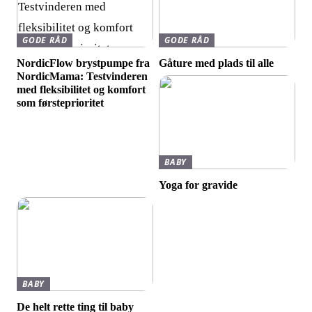
GODE RÅD
GODE RÅD
NordicFlow brystpumpe fra
Gåture med plads til alle
NordicMama: Testvinderen
med fleksibilitet og komfort
som førsteprioritet
BABY
Yoga for gravide
BABY
De helt rette ting til baby