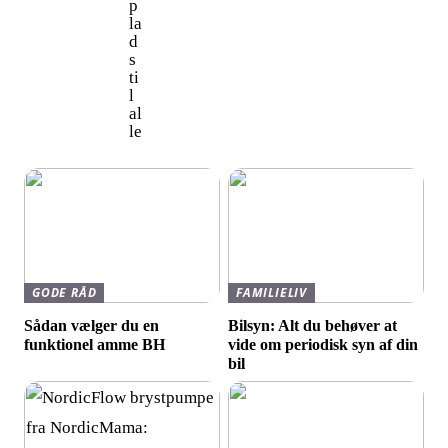
p
la
d
s
ti
l
al
le
GODE RÅD
FAMILIELIV
Sådan vælger du en
Bilsyn: Alt du behøver at
funktionel amme BH
vide om periodisk syn af din
bil