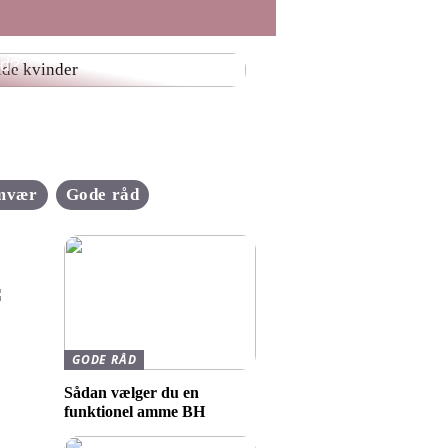
 er værd at vide om at være
id?
mvær
Gode råd
GODE RÅD
Sådan vælger du en
funktionel amme BH