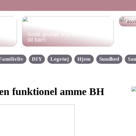
Hvad
grav
Gode grunde til at købe jeans til
dit barn
Familieliv
DIY
Legetøj
Hjem
Sundhed
Sa
 en funktionel amme BH