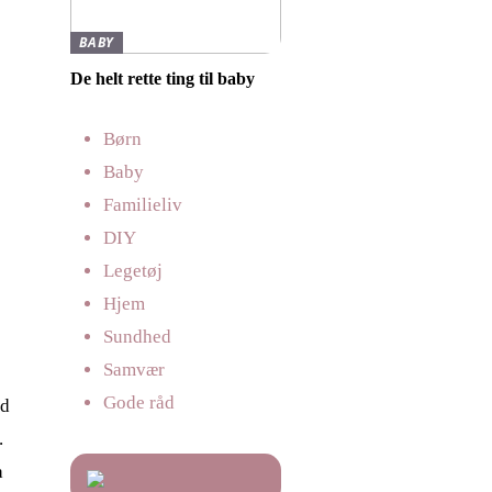
BABY
De helt rette ting til baby
Børn
Baby
Familieliv
DIY
Legetøj
Hjem
Sundhed
Samvær
Gode råd
ld
.
a