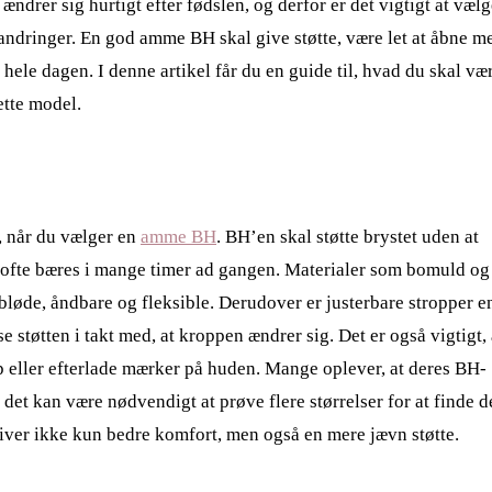
ndrer sig hurtigt efter fødslen, og derfor er det vigtigt at væl
randringer. En god amme BH skal give støtte, være let at åbne m
hele dagen. I denne artikel får du en guide til, hvad du skal væ
tte model.
, når du vælger en
amme BH
. BH’en skal støtte brystet uden at
n ofte bæres i mange timer ad gangen. Materialer som bomuld og
 bløde, åndbare og fleksible. Derudover er justerbare stropper e
se støtten i takt med, at kroppen ændrer sig. Det er også vigtigt, 
op eller efterlade mærker på huden. Mange oplever, at deres BH-
å det kan være nødvendigt at prøve flere størrelser for at finde 
giver ikke kun bedre komfort, men også en mere jævn støtte.