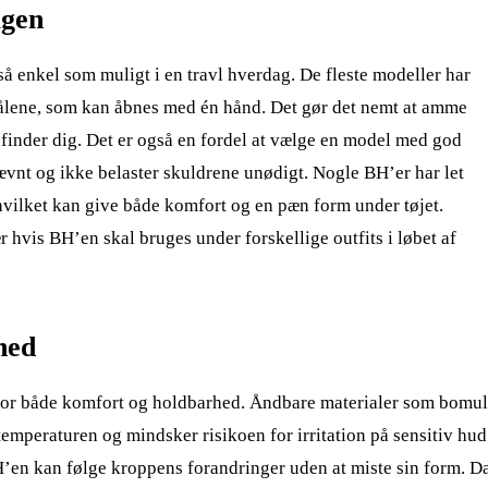
agen
 enkel som muligt i en travl hverdag. De fleste modeller har
ålene, som kan åbnes med én hånd. Det gør det nemt at amme
efinder dig. Det er også en fordel at vælge en model med god
jævnt og ikke belaster skuldrene unødigt. Nogle BH’er har let
 hvilket kan give både komfort og en pæn form under tøjet.
r hvis BH’en skal bruges under forskellige outfits i løbet af
hed
 for både komfort og holdbarhed. Åndbare materialer som bomu
emperaturen og mindsker risikoen for irritation på sensitiv hud
BH’en kan følge kroppens forandringer uden at miste sin form. D