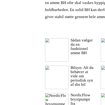
en amme BH ofte skal vaskes hyppigt
holdbarheden. En solid BH kan derf
giver stabil støtte gennem hele am
Sådan vælger
du en
funktionel
amme BH
Bilsyn: Alt du
behøver at
vide om
periodisk syn
af din bil
NordicFlow
brystpumpe
fra