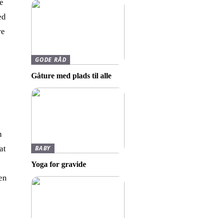
ge
ed
re
GODE RÅD
Gåture med plads til alle
n
at
BABY
Yoga for gravide
den