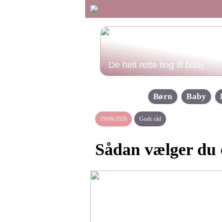
De helt rette ting til baby
Børn
Baby
19/06/2026
Gode råd
Sådan vælger du