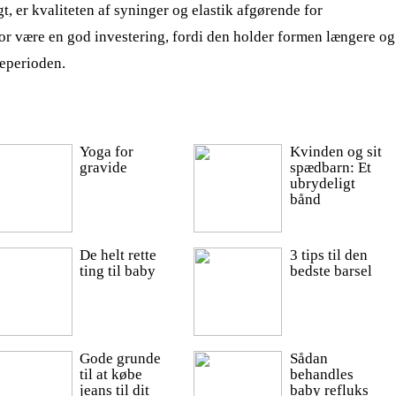
, er kvaliteten af syninger og elastik afgørende for
or være en god investering, fordi den holder formen længere og
meperioden.
Yoga for
Kvinden og sit
gravide
spædbarn: Et
ubrydeligt
bånd
De helt rette
3 tips til den
ting til baby
bedste barsel
Gode grunde
Sådan
til at købe
behandles
jeans til dit
baby refluks