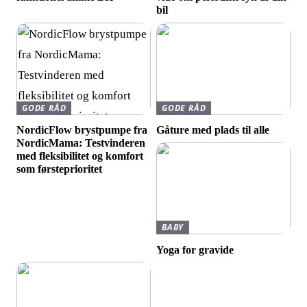
bil
GODE RÅD
GODE RÅD
NordicFlow brystpumpe fra
Gåture med plads til alle
NordicMama: Testvinderen
med fleksibilitet og komfort
som førsteprioritet
BABY
Yoga for gravide