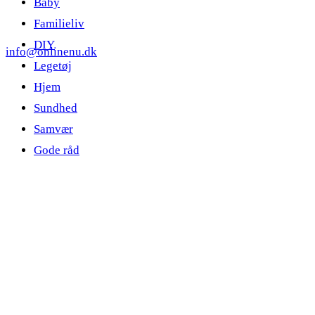
Baby
Familieliv
DIY
info@onlinenu.dk
Legetøj
Hjem
Sundhed
Samvær
Gode råd