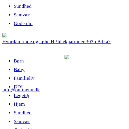
Sundhed
Samvær
Gode råd
Hvordan finde og købe HP blækpatroner 303 i Bilka?
Børn
Baby
Familieliv
DIY
info@onlinenu.dk
Legetøj
Hjem
Sundhed
Samvær