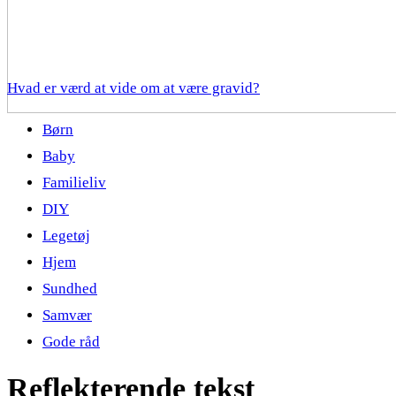
Hvad er værd at vide om at være gravid?
Børn
Baby
Familieliv
DIY
Legetøj
Hjem
Sundhed
Samvær
Gode råd
Reflekterende tekst