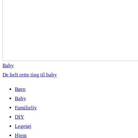
Baby
De helt rette ting til baby
Børn
Baby
Familieliv
DIY
Legetøj
Hjem