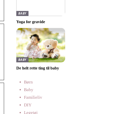
BABY
Yoga for gravide
BABY
De helt rette ting til baby
Børn
Baby
Familieliv
DIY
Legetøj