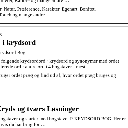
niteter, Kalibre og mange andre …
 Natur, Præference, Karakter, Egenart, Bonitet,
, Touch og mange andre …
eg
 i krydsord
Krydsord Bog
 følgende krydsordord · krydsord og synonymer med ordet
terede ord · andre ord i 4 bogstaver · mest …
uger ordet præg og find ud af, hvor ordet præg bruges og
yds og tværs Løsninger
5 bogstaver og starter med bogstavet P. KRYDSORD BOG. Her er
 hvis du har brug for …