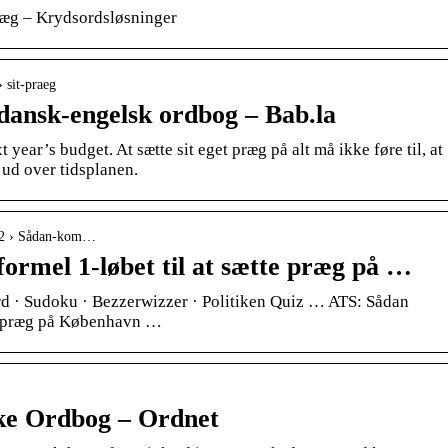
ræg – Krydsordsløsninger
› sit-praeg
ansk-engelsk ordbog – Bab.la
 year’s budget. At sætte sit eget præg på alt må ikke føre til, at
r ud over tidsplanen.
0772 › Sådan-kom…
rmel 1-løbet til at sætte præg på …
rd · Sudoku · Bezzerwizzer · Politiken Quiz … ATS: Sådan
te præg på København …
ke Ordbog – Ordnet