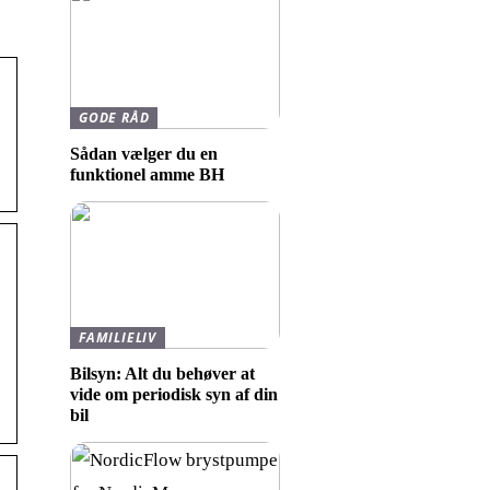
GODE RÅD
Sådan vælger du en
funktionel amme BH
FAMILIELIV
Bilsyn: Alt du behøver at
vide om periodisk syn af din
bil