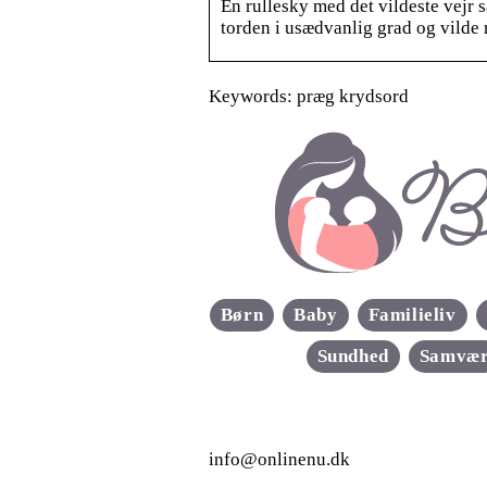
En rullesky med det vildeste vejr 
torden i usædvanlig grad og vild
Keywords: præg krydsord
Børn
Baby
Familieliv
Sundhed
Samvæ
info@onlinenu.dk