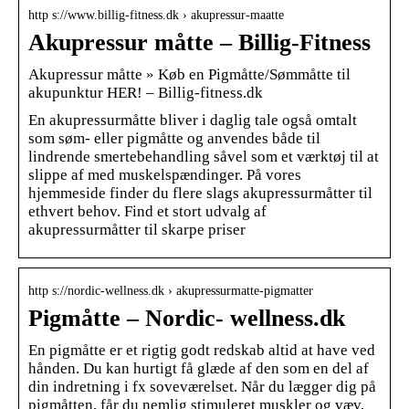
http s://www.billig-fitness.dk › akupressur-maatte
Akupressur måtte – Billig-Fitness
Akupressur måtte » Køb en Pigmåtte/Sømmåtte til
akupunktur HER! – Billig-fitness.dk
En akupressurmåtte bliver i daglig tale også omtalt
som søm- eller pigmåtte og anvendes både til
lindrende smertebehandling såvel som et værktøj til at
slippe af med muskelspændinger. På vores
hjemmeside finder du flere slags akupressurmåtter til
ethvert behov. Find et stort udvalg af
akupressurmåtter til skarpe priser
http s://nordic-wellness.dk › akupressurmatte-pigmatter
Pigmåtte – Nordic- wellness.dk
En pigmåtte er et rigtig godt redskab altid at have ved
hånden. Du kan hurtigt få glæde af den som en del af
din indretning i fx soveværelset. Når du lægger dig på
pigmåtten, får du nemlig stimuleret muskler og væv,