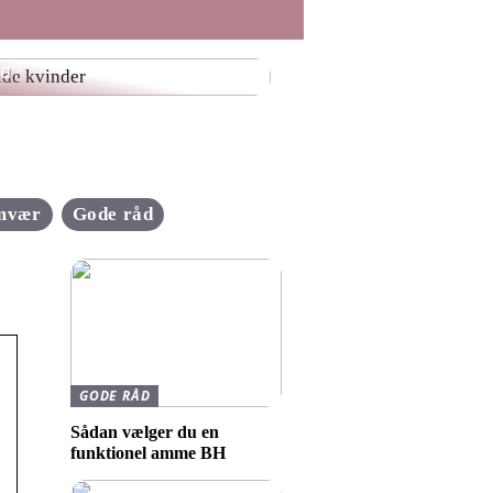
 er værd at vide om at være
id?
mvær
Gode råd
GODE RÅD
Sådan vælger du en
funktionel amme BH