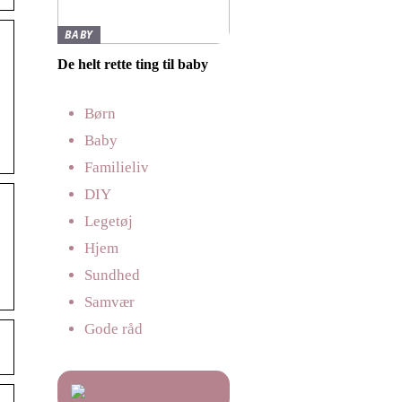
BABY
De helt rette ting til baby
Børn
Baby
Familieliv
DIY
Legetøj
Hjem
Sundhed
Samvær
Gode råd