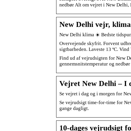
nedbør Alt om vejret i New Delhi, 
New Delhi vejr, klima
New Delhi klima ☀️ Bedste tidspun
Overvejende skyfrit. Forvent udbre
sigtbarheden. Laveste 13 ºC. Vind
Find ud af vejrudsigten for New D
gennemsnitstemperatur og nedbør ti
Vejret New Delhi – I 
Se vejret i dag og i morgen for New
Se vejrudsigt time-for-time for N
gange dagligt.
10-dages vejrudsigt f