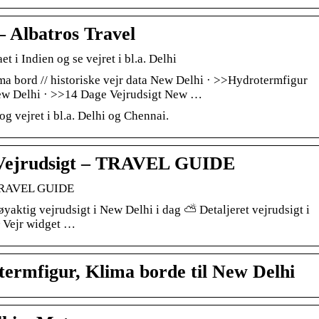
– Albatros Travel
t i Indien og se vejret i bl.a. Delhi
a bord // historiske vejr data New Delhi · >>Hydrotermfigur
ew Delhi · >>14 Dage Vejrudsigt New …
g vejret i bl.a. Delhi og Chennai.
– Vejrudsigt – TRAVEL GUIDE
| TRAVEL GUIDE
øyaktig vejrudsigt i New Delhi i dag ⛅ Detaljeret vejrudsigt i
፠ Vejr widget …
ermfigur, Klima borde til New Delhi