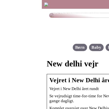
De helt rette ting til baby
Børn
Baby
New delhi vejr
Vejret i New Delhi år
Vejret i New Delhi året rundt
Se vejrudsigt time-for-time for N
gange dagligt.
Komplet oversigt over New Delhis v