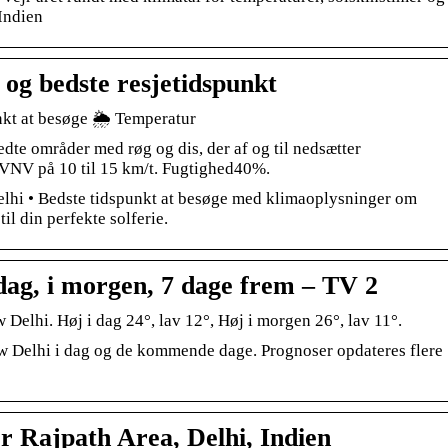
Indien
 og bedste resjetidspunkt
kt at besøge 🌦️ Temperatur
dte områder med røg og dis, der af og til nedsætter
 VNV på 10 til 15 km/t. Fugtighed40%.
elhi • Bedste tidspunkt at besøge med klimaoplysninger om
l din perfekte solferie.
dag, i morgen, 7 dage frem – TV 2
 Delhi. Høj i dag 24°, lav 12°, Høj i morgen 26°, lav 11°.
ew Delhi i dag og de kommende dage. Prognoser opdateres flere
or Rajpath Area, Delhi, Indien