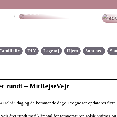
Gode grunde til at købe jeans til
Hvad
dit barn
grav
Familieliv
DIY
Legetøj
Hjem
Sundhed
Sa
et rundt – MitRejseVejr
ew Delhi i dag og de kommende dage. Prognoser opdateres flere
ejr året rundt med klimatal for temperaturer, solskinstimer og