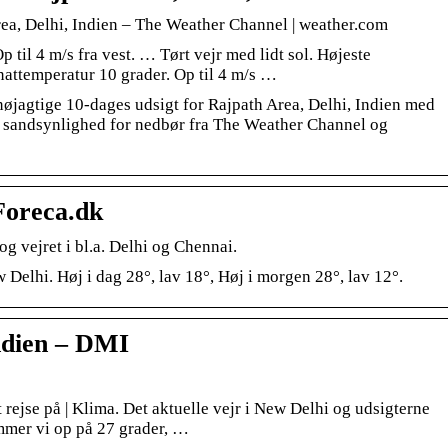
rea, Delhi, Indien – The Weather Channel | weather.com
 til 4 m/s fra vest. … Tørt vejr med lidt sol. Højeste
nattemperatur 10 grader. Op til 4 m/s …
øjagtige 10-dages udsigt for Rajpath Area, Delhi, Indien med
g sandsynlighed for nedbør fra The Weather Channel og
Foreca.dk
g vejret i bl.a. Delhi og Chennai.
 Delhi. Høj i dag 28°, lav 18°, Høj i morgen 28°, lav 12°.
Indien – DMI
t rejse på | Klima. Det aktuelle vejr i New Delhi og udsigterne
mmer vi op på 27 grader, …