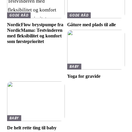
GODE RÅD
GODE RÅD
NordicFlow brystpumpe fra
Gåture med plads til alle
NordicMama: Testvinderen
med fleksibilitet og komfort
som førsteprioritet
BABY
Yoga for gravide
BABY
De helt rette ting til baby