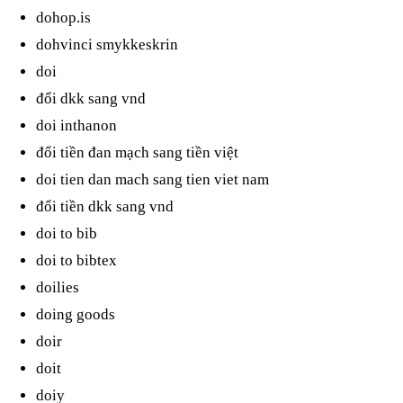
dohop.is
dohvinci smykkeskrin
doi
đổi dkk sang vnd
doi inthanon
đổi tiền đan mạch sang tiền việt
doi tien dan mach sang tien viet nam
đổi tiền dkk sang vnd
doi to bib
doi to bibtex
doilies
doing goods
doir
doit
doiy