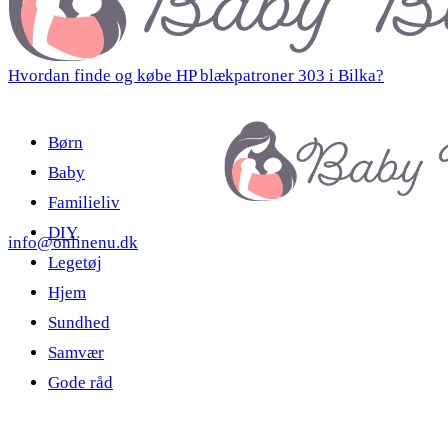
Hvordan finde og købe HP blækpatroner 303 i Bilka?
Børn
Baby
Familieliv
DIY
info@onlinenu.dk
Legetøj
Hjem
Sundhed
Samvær
Gode råd