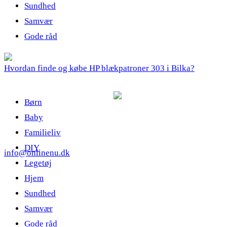
Sundhed
Samvær
Gode råd
Hvordan finde og købe HP blækpatroner 303 i Bilka?
Børn
Baby
Familieliv
DIY
info@onlinenu.dk
Legetøj
Hjem
Sundhed
Samvær
Gode råd