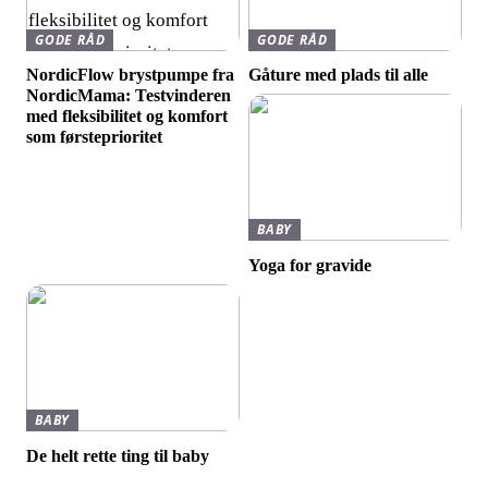
GODE RÅD
GODE RÅD
NordicFlow brystpumpe fra
Gåture med plads til alle
NordicMama: Testvinderen
med fleksibilitet og komfort
som førsteprioritet
BABY
Yoga for gravide
BABY
De helt rette ting til baby