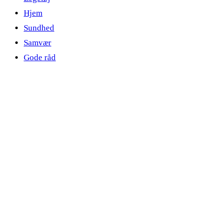
Hjem
Sundhed
Samvær
Gode råd