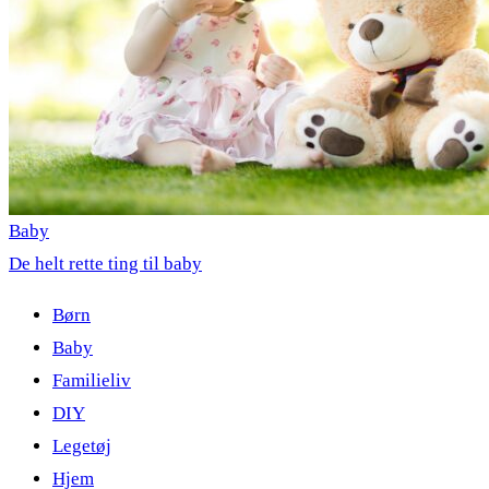
Baby
De helt rette ting til baby
Børn
Baby
Familieliv
DIY
Legetøj
Hjem