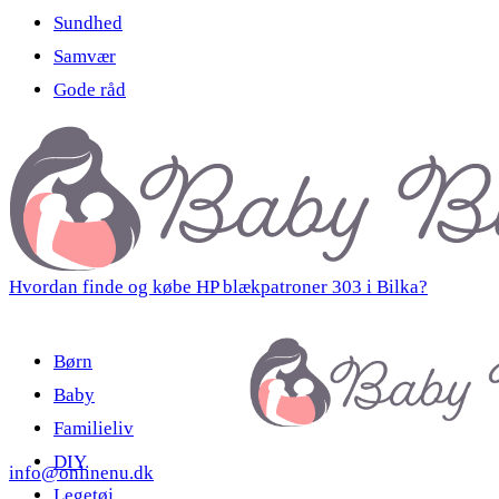
Sundhed
Samvær
Gode råd
Hvordan finde og købe HP blækpatroner 303 i Bilka?
Børn
Baby
Familieliv
DIY
info@onlinenu.dk
Legetøj