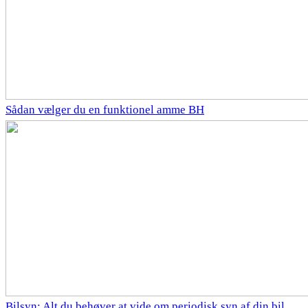
Sådan vælger du en funktionel amme BH
Bilsyn: Alt du behøver at vide om periodisk syn af din bil