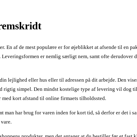
remskridt
r. En af de mest populære er for øjeblikket at afsende til en p
er. Leveringsformen er nemlig særligt nem, samt ofte derudover 
 lejlighed eller hus eller til adressen på dit arbejde. Den vise
igtig simpel. Den mindst kostelige type af levering vil dog til
 med kort afstand til online firmaets tilholdssted.
an har brug for varen inden for kort tid, så derfor er det i s
 vare.
shoppens produkter, men det antager at du bestiller før et fast 