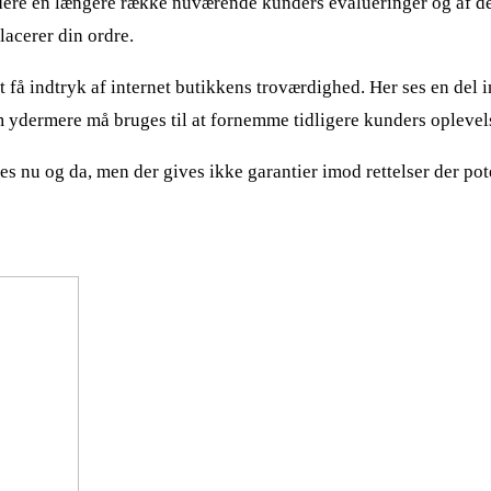
rdere en længere række nuværende kunders evalueringer og af d
lacerer din ordre.
 få indtryk af internet butikkens troværdighed. Her ses en del i
 ydermere må bruges til at fornemme tidligere kunders oplevels
 nu og da, men der gives ikke garantier imod rettelser der pote