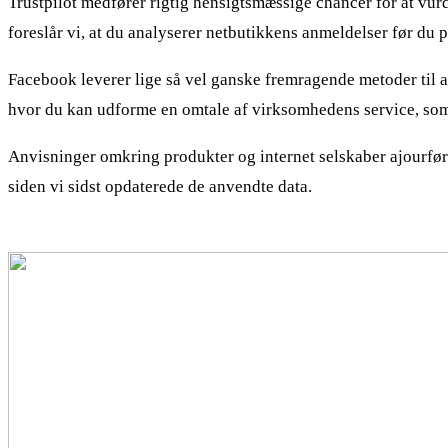
Trustpilot medfører rigtig hensigtsmæssige chancer for at vu
foreslår vi, at du analyserer netbutikkens anmeldelser før du p
Facebook leverer lige så vel ganske fremragende metoder til at
hvor du kan udforme en omtale af virksomhedens service, som
Anvisninger omkring produkter og internet selskaber ajourføres
siden vi sidst opdaterede de anvendte data.