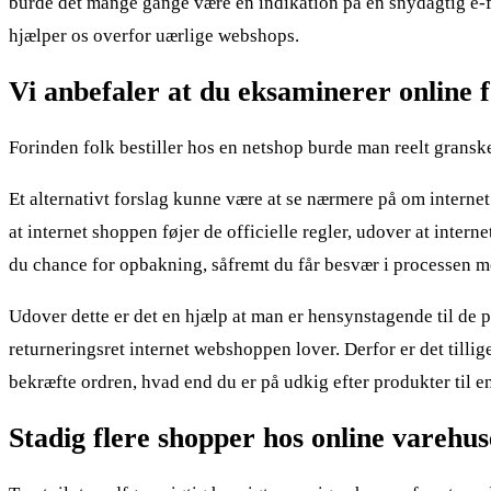
burde det mange gange være en indikation på en snydagtig e-fo
hjælper os overfor uærlige webshops.
Vi anbefaler at du eksaminerer online f
Forinden folk bestiller hos en netshop burde man reelt gransk
Et alternativt forslag kunne være at se nærmere på om interne
at internet shoppen føjer de officielle regler, udover at intern
du chance for opbakning, såfremt du får besvær i processen m
Udover dette er det en hjælp at man er hensynstagende til de
returneringsret internet webshoppen lover. Derfor er det tillig
bekræfte ordren, hvad end du er på udkig efter produkter til e
Stadig flere shopper hos online varehus