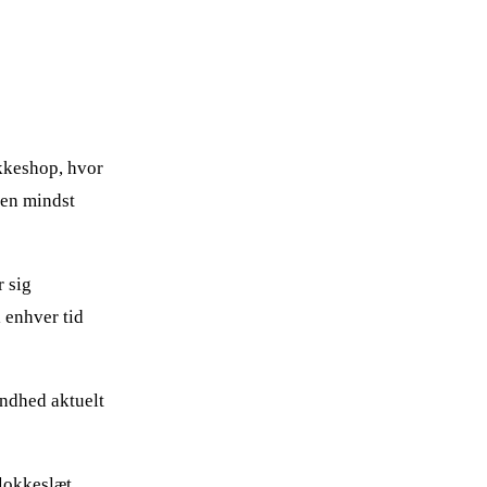
akkeshop, hvor
den mindst
r sig
 enhver tid
andhed aktuelt
klokkeslæt,