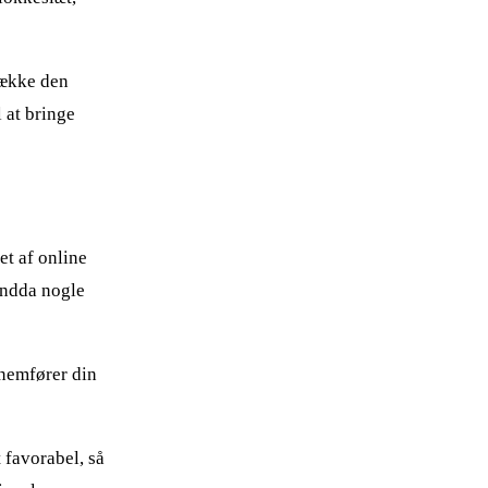
række den
 at bringe
et af online
 endda nogle
nnemfører din
 favorabel, så