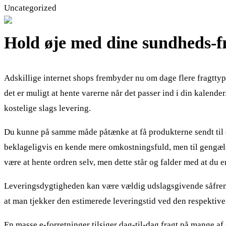
Uncategorized
Hold øje med dine sundheds-f
Adskillige internet shops frembyder nu om dage flere fragttype
det er muligt at hente varerne når det passer ind i din kalend
kostelige slags levering.
Du kunne på samme måde påtænke at få produkterne sendt til din
beklageligvis en kende mere omkostningsfuld, men til gengæld r
være at hente ordren selv, men dette står og falder med at du er
Leveringsdygtigheden kan være vældig udslagsgivende såfremt m
at man tjekker den estimerede leveringstid ved den respektive
En masse e-forretninger tilsiger dag-til-dag fragt på mange af 