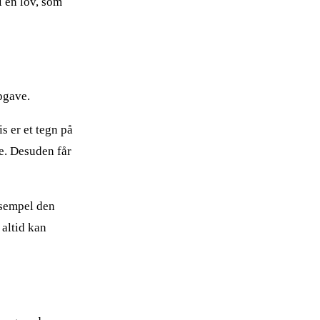
i en lov, som
pgave.
s er et tegn på
ne. Desuden får
ksempel den
 altid kan