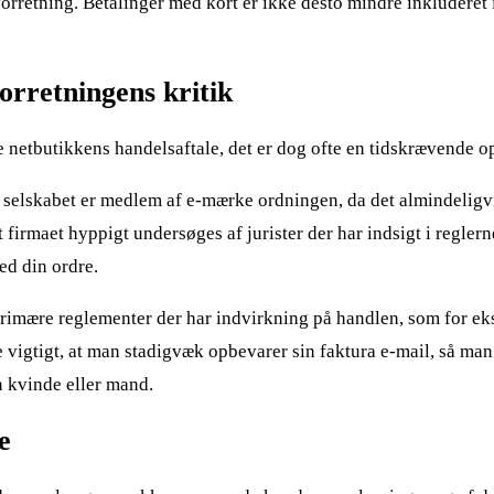
rretning. Betalinger med kort er ikke desto mindre inkluderet 
orretningens kritik
e netbutikkens handelsaftale, det er dog ofte en tidskrævende o
t selskabet er medlem af e-mærke ordningen, da det almindeligvi
et firmaet hyppigt undersøges af jurister der har indsigt i regler
ed din ordre.
 primære reglementer der har indvirkning på handlen, som for e
e vigtigt, at man stadigvæk opbevarer sin faktura e-mail, så man
n kvinde eller mand.
e