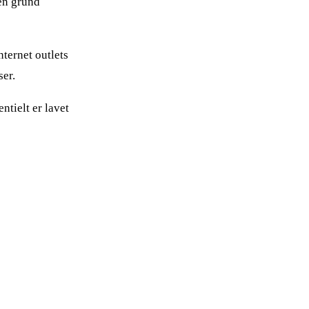
en grund
nternet outlets
er.
ntielt er lavet