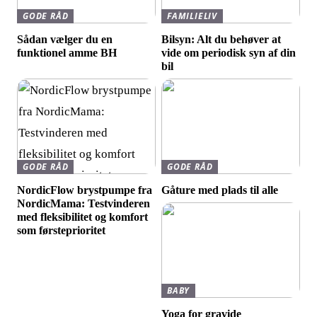
GODE RÅD
FAMILIELIV
Sådan vælger du en
Bilsyn: Alt du behøver at
funktionel amme BH
vide om periodisk syn af din
bil
GODE RÅD
GODE RÅD
NordicFlow brystpumpe fra
Gåture med plads til alle
NordicMama: Testvinderen
med fleksibilitet og komfort
som førsteprioritet
BABY
Yoga for gravide