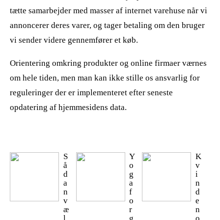
tætte samarbejder med masser af internet varehuse når vi
annoncerer deres varer, og tager betaling om den bruger
vi sender videre gennemfører et køb.
Orientering omkring produkter og online firmaer værnes
om hele tiden, men man kan ikke stille os ansvarlig for
reguleringer der er implementeret efter seneste
opdatering af hjemmesidens data.
S
Y
K
å
o
v
d
g
i
a
a
n
n
f
d
v
o
e
æ
r
n
l
g
o